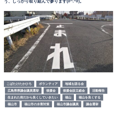
う、しっかり取り組んで参ります(#^.^#)。
こばたけたかひろ
ボランティア
地域を語る会
広島県県議会議員選挙
後援会
後援会設立総会
活動報告
生まれた街だから良くしていきたい
福山
福山を良くする
福山市
福山市の水害対策
福山市議会議員
議会選挙