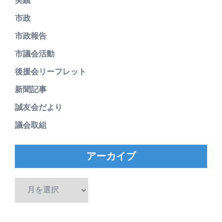
実績
市政
市政報告
市議会活動
後援会リーフレット
新聞記事
誠友会だより
議会取組
アーカイブ
ア
ー
カ