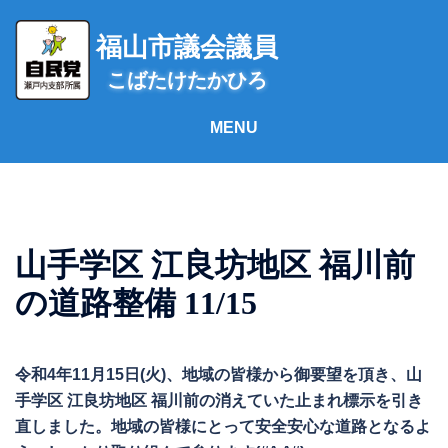
コ
ン
福山市議会議員
テ
こばたけたかひろ
ン
ツ
へ
ス
キ
ッ
プ
山手学区 江良坊地区 福川前
の道路整備 11/15
令和4年11月15日(火)、地域の皆様から御要望を頂き、山
手学区 江良坊地区 福川前の消えていた止まれ標示を引き
直しました。地域の皆様にとって安全安心な道路となるよ