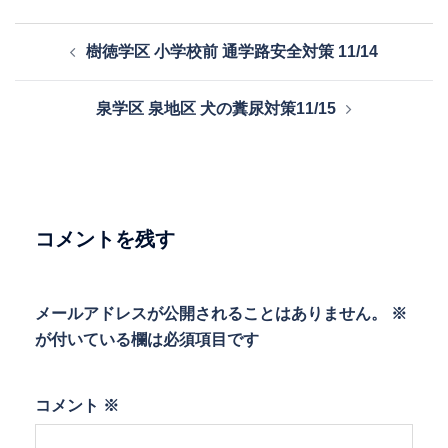
投
樹徳学区 小学校前 通学路安全対策 11/14
稿
ナ
泉学区 泉地区 犬の糞尿対策11/15
ビ
ゲ
ー
シ
ョ
コメントを残す
ン
メールアドレスが公開されることはありません。
※
が付いている欄は必須項目です
コメント
※