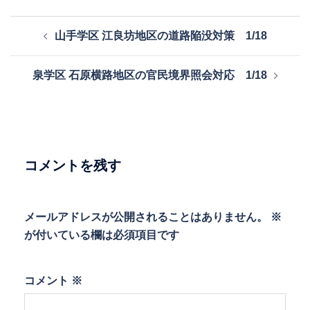
投
山手学区 江良坊地区の道路陥没対策 1/18
稿
ナ
泉学区 石原横路地区の官民境界照会対応 1/18
ビ
ゲ
ー
シ
ョ
コメントを残す
ン
メールアドレスが公開されることはありません。
※
が付いている欄は必須項目です
コメント
※