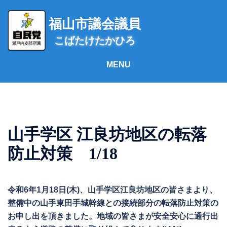
コ
ン
福山市議会議員
テ
こばたけたかひろ
ン
ツ
へ
ス
キ
ッ
プ
山手学区 江良坊地区の転落
防止対策 1/18
令和6年1月18日(木)、山手学区江良坊地区の皆さまより、
整備中の山手東田手城幹線との接続部分の転落防止対策の
お申し出を頂きました。地域の皆さまが安全安心に通行出