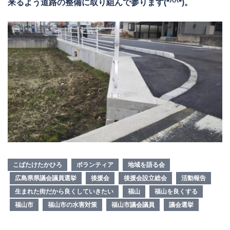
来るよう道路の整備に取り組んで参ります(*^^*)。
こばたけたかひろ
ボランティア
地域を語る会
広島県県議会議員選挙
後援会
後援会設立総会
活動報告
生まれた街だから良くしていきたい
福山
福山を良くする
福山市
福山市の水害対策
福山市議会議員
議会選挙