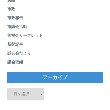
実績
市政
市政報告
市議会活動
後援会リーフレット
新聞記事
誠友会だより
議会取組
アーカイブ
ア
ー
カ