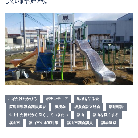
しています(#^.^#)。
こばたけたかひろ
ボランティア
地域を語る会
広島県県議会議員選挙
後援会
後援会設立総会
活動報告
生まれた街だから良くしていきたい
福山
福山を良くする
福山市
福山市の水害対策
福山市議会議員
議会選挙