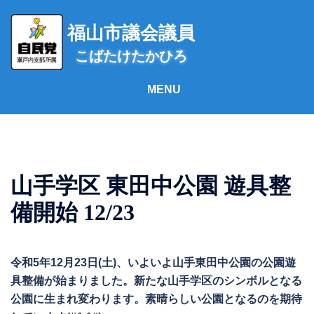
コ
ン
福山市議会議員
テ
こばたけたかひろ
ン
ツ
へ
ス
キ
ッ
プ
山手学区 東田中公園 遊具整
備開始 12/23
令和5年12月23日(土)、いよいよ山手東田中公園の公園遊
具整備が始まりました。新たな山手学区のシンボルとなる
公園に生まれ変わります。素晴らしい公園となるのを期待