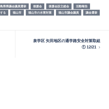
島県県議会議員選挙
後援会
後援会設立総会
活動報告
する
福山市
福山市の水害対策
福山市議会議員
議会選挙
泉学区 矢田地区の通学路安全対策取組
① 12/21