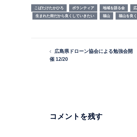
こばたけたかひろ
ボランティア
地域を語る会
広
生まれた街だから良くしていきたい
福山
福山を良く
投
広島県ドローン協会による勉強会開
稿
催 12/20
ナ
ビ
ゲ
ー
シ
コメントを残す
ョ
ン