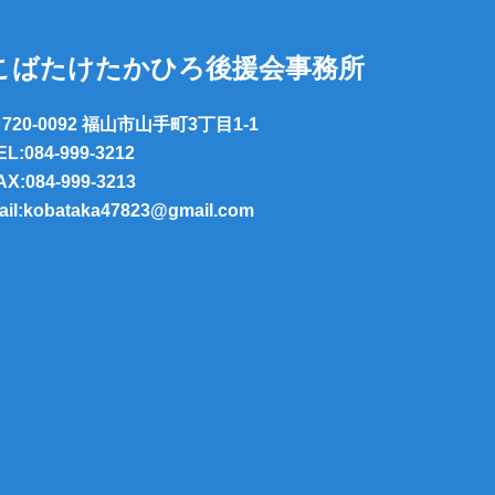
こばたけたかひろ後援会事務所
720-0092 福山市山手町3丁目1-1
EL:084-999-3212
AX:084-999-3213
ail:kobataka47823@gmail.com