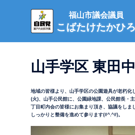
コ
ン
福山市議会議員
テ
こばたけたかひ
ン
ツ
へ
ス
キ
山手学区 東田中公
ッ
プ
地域の皆様より、山手学区の公園遊具が老朽化し
(火)、山手公民館に、公園緑地課、公民館長・
丁目町内会の皆様にお集まり頂き、協議をしま
しっかりと整備を進めて参ります(#^.^#)。