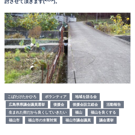
討させて頂きます(*^^*)。
こばたけたかひろ
ボランティア
地域を語る会
広島県県議会議員選挙
後援会
後援会設立総会
活動報告
生まれた街だから良くしていきたい
福山
福山を良くする
福山市
福山市の水害対策
福山市議会議員
議会選挙