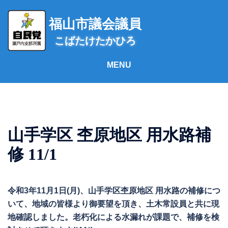
コ
ン
福山市議会議員
テ
こばたけたかひろ
ン
ツ
へ
ス
キ
ッ
プ
山手学区 杢原地区 用水路補
修 11/1
令和3年11月1日(月)、山手学区杢原地区 用水路の補修につ
いて、地域の皆様より御要望を頂き、土木常設員と共に現
地確認しました。老朽化による水漏れが課題で、補修を検