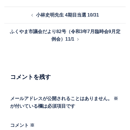
投
小林史明先生 4期目当選 10/31
稿
ナ
ふくやま市議会だより82号（令和3年7月臨時会9月定
ビ
例会）11/1
ゲ
ー
シ
ョ
ン
コメントを残す
メールアドレスが公開されることはありません。
※
が付いている欄は必須項目です
コメント
※