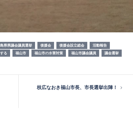
島県県議会議員選挙
後援会
後援会設立総会
活動報告
する
福山市
福山市の水害対策
福山市議会議員
議会選挙
枝広なおき福山市長、市長選挙出陣！