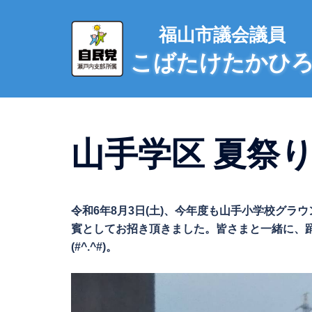
コ
ン
福山市議会議員
テ
こばたけたかひ
ン
ツ
へ
ス
キ
山手学区 夏祭り
ッ
プ
令和6年8月3日(土)、今年度も山手小学校グラ
賓としてお招き頂きました。皆さまと一緒に、
(#^.^#)。