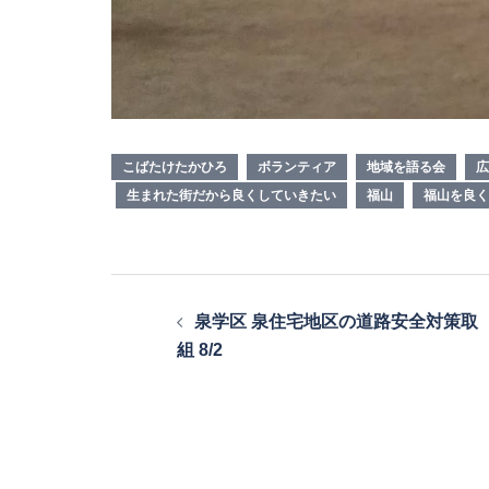
こばたけたかひろ
ボランティア
地域を語る会
広
生まれた街だから良くしていきたい
福山
福山を良く
投
泉学区 泉住宅地区の道路安全対策取
稿
組 8/2
ナ
ビ
ゲ
ー