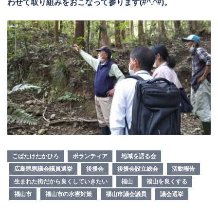
わせて取り組みをおこなって参ります(#^.^#)。
こばたけたかひろ
ボランティア
地域を語る会
広島県県議会議員選挙
後援会
後援会設立総会
活動報告
生まれた街だから良くしていきたい
福山
福山を良くする
福山市
福山市の水害対策
福山市議会議員
議会選挙