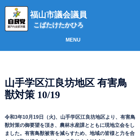
コ
ン
福山市議会議員
テ
こばたけたかひろ
ン
ツ
へ
ス
キ
ッ
プ
山手学区江良坊地区 有害鳥
獣対策 10/19
令和3年10月19日（火)、山手学区江良坊地区より、有害鳥
獣対策の御要望を頂き、農林水産課とともに現地立会をし
ました。有害鳥獣被害を減らすため、地域の皆様と力を合