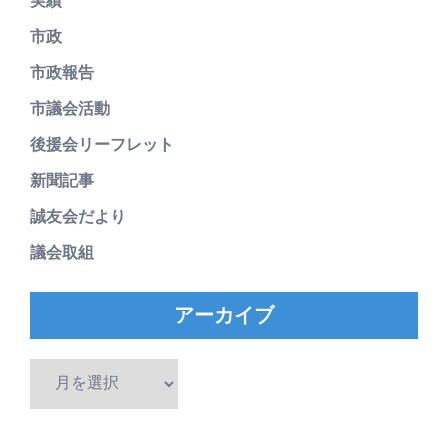
実績
市政
市政報告
市議会活動
後援会リーフレット
新聞記事
誠友会だより
議会取組
アーカイブ
ア
ー
カ