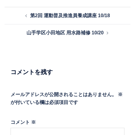
投
第2回 運動普及推進員養成講座 10/18
稿
ナ
山手学区小田地区 用水路補修 10/20
ビ
ゲ
ー
シ
ョ
コメントを残す
ン
メールアドレスが公開されることはありません。
※
が付いている欄は必須項目です
コメント
※