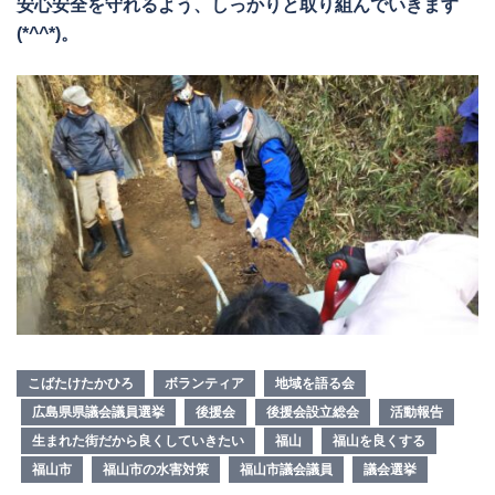
安心安全を守れるよう、しっかりと取り組んでいきます
(*^^*)。
こばたけたかひろ
ボランティア
地域を語る会
広島県県議会議員選挙
後援会
後援会設立総会
活動報告
生まれた街だから良くしていきたい
福山
福山を良くする
福山市
福山市の水害対策
福山市議会議員
議会選挙