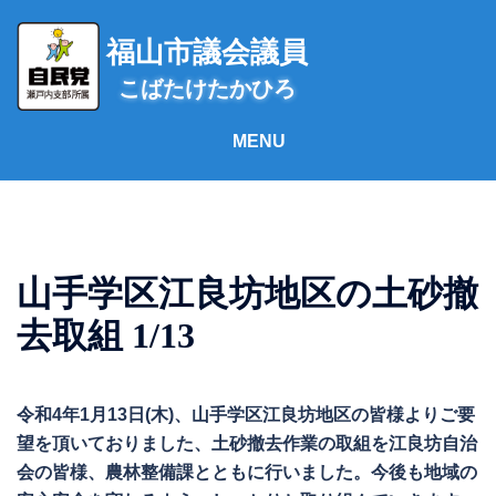
コ
ン
福山市議会議員
テ
こばたけたかひろ
ン
ツ
へ
ス
キ
ッ
プ
山手学区江良坊地区の土砂撤
去取組 1/13
令和4年1月13日(木)、山手学区江良坊地区の皆様よりご要
望を頂いておりました、土砂撤去作業の取組を江良坊自治
会の皆様、農林整備課とともに行いました。今後も地域の