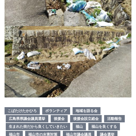
こばたけたかひろ
ボランティア
地域を語る会
広島県県議会議員選挙
後援会
後援会設立総会
活動報告
生まれた街だから良くしていきたい
福山
福山を良くする
福山市
福山市の水害対策
福山市議会議員
議会選挙