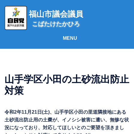
コ
ン
福山市議会議員
テ
こばたけたかひろ
ン
ツ
へ
ス
キ
ッ
プ
山手学区小田の土砂流出防止
対策
令和2年11月21日(土)、山手学区小田の里道隣接地にある
土砂流出防止用の土嚢が、イノシシ被害に遭い、無惨な状
況になっており、対応してほしいとのご要望を頂きまし