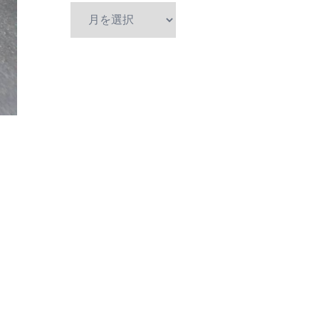
ア
ー
カ
イ
ブ