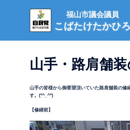
コ
ン
福山市議会議員
テ
こばたけたかひ
ン
ツ
へ
ス
キ
山手・路肩舗装
ッ
プ
山手の皆様から御要望頂いていた路肩舗装の修
す。(*^_^*)
【修繕前】