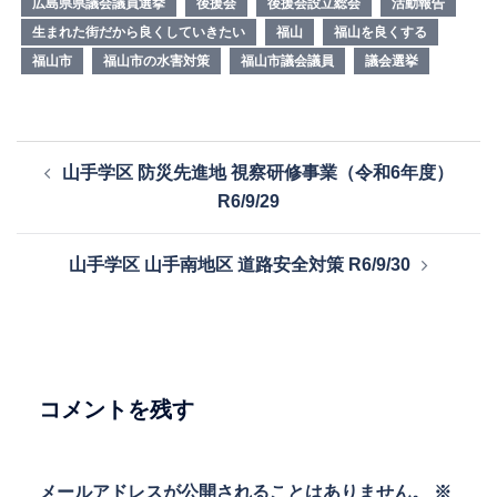
広島県県議会議員選挙
後援会
後援会設立総会
活動報告
生まれた街だから良くしていきたい
福山
福山を良くする
福山市
福山市の水害対策
福山市議会議員
議会選挙
投
山手学区 防災先進地 視察研修事業（令和6年度）
稿
R6/9/29
ナ
ビ
山手学区 山手南地区 道路安全対策 R6/9/30
ゲ
ー
シ
ョ
ン
コメントを残す
メールアドレスが公開されることはありません。
※