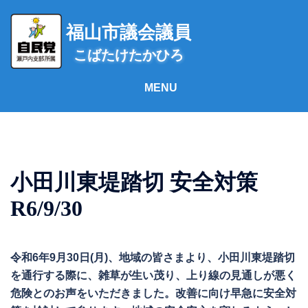
コ
ン
福山市議会議員
テ
こばたけたかひろ
ン
ツ
へ
ス
キ
ッ
プ
小田川東堤踏切 安全対策
R6/9/30
令和6年9月30日(月)、地域の皆さまより、小田川東堤踏切
を通行する際に、雑草が生い茂り、上り線の見通しが悪く
危険とのお声をいただきました。改善に向け早急に安全対