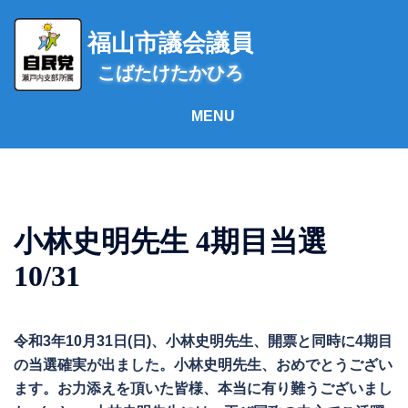
コ
ン
福山市議会議員
テ
こばたけたかひろ
ン
ツ
へ
ス
キ
ッ
プ
小林史明先生 4期目当選
10/31
令和3年10月31日(日)、小林史明先生、開票と同時に4期目
の当選確実が出ました。小林史明先生、おめでとうござい
ます。お力添えを頂いた皆様、本当に有り難うございまし