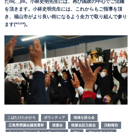
たm(._.)m。小林史明先生には、再び国政の中心でご活躍
を頂きます。小林史明先生には、これからもご指導を頂
き、福山市がより良い街になるよう全力で取り組んで参り
ます(*^^*)。
こばたけたかひろ
ボランティア
地域を語る会
広島県県議会議員選挙
後援会
後援会設立総会
活動報告