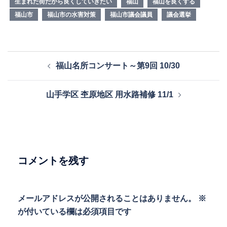
生まれた街だから良くしていきたい
福山
福山を良くする
福山市
福山市の水害対策
福山市議会議員
議会選挙
投
福山名所コンサート～第9回 10/30
稿
ナ
山手学区 杢原地区 用水路補修 11/1
ビ
ゲ
ー
シ
ョ
コメントを残す
ン
メールアドレスが公開されることはありません。
※
が付いている欄は必須項目です