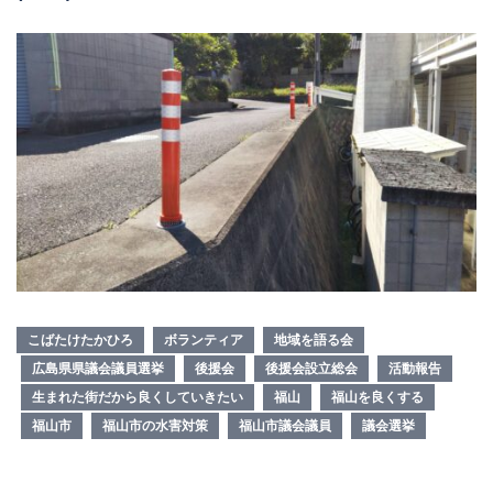
こばたけたかひろ
ボランティア
地域を語る会
広島県県議会議員選挙
後援会
後援会設立総会
活動報告
生まれた街だから良くしていきたい
福山
福山を良くする
福山市
福山市の水害対策
福山市議会議員
議会選挙