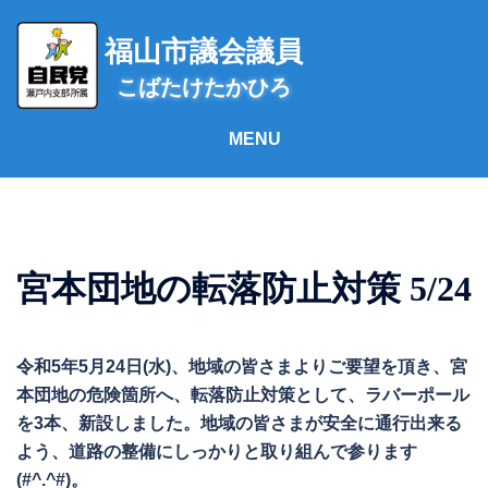
コ
ン
福山市議会議員
テ
こばたけたかひろ
ン
ツ
へ
ス
キ
ッ
プ
宮本団地の転落防止対策 5/24
令和5年5月24日(水)、地域の皆さまよりご要望を頂き、宮
本団地の危険箇所へ、転落防止対策として、ラバーポール
を3本、新設しました。地域の皆さまが安全に通行出来る
よう、道路の整備にしっかりと取り組んで参ります
(#^.^#)。