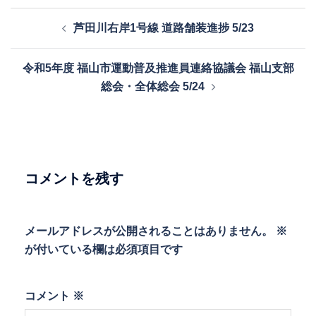
投
芦田川右岸1号線 道路舗装進捗 5/23
稿
ナ
令和5年度 福山市運動普及推進員連絡協議会 福山支部
ビ
総会・全体総会 5/24
ゲ
ー
シ
ョ
ン
コメントを残す
メールアドレスが公開されることはありません。
※
が付いている欄は必須項目です
コメント
※