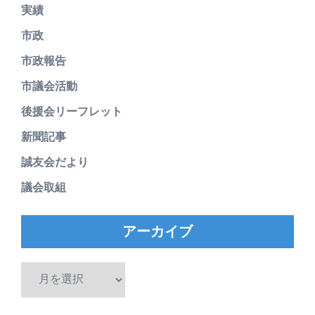
実績
市政
市政報告
市議会活動
後援会リーフレット
新聞記事
誠友会だより
議会取組
アーカイブ
ア
ー
カ