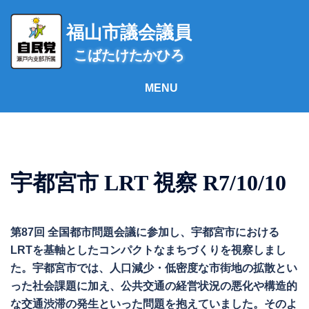
コ
ン
福山市議会議員
テ
こばたけたかひろ
ン
ツ
へ
ス
キ
ッ
プ
宇都宮市 LRT 視察 R7/10/10
第87回 全国都市問題会議に参加し、宇都宮市における
LRTを基軸としたコンパクトなまちづくりを視察しまし
た。宇都宮市では、人口減少・低密度な市街地の拡散とい
った社会課題に加え、公共交通の経営状況の悪化や構造的
な交通渋滞の発生といった問題を抱えていました。そのよ