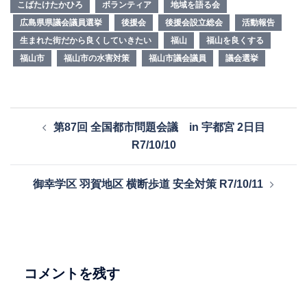
こばたけたかひろ
ボランティア
地域を語る会
広島県県議会議員選挙
後援会
後援会設立総会
活動報告
生まれた街だから良くしていきたい
福山
福山を良くする
福山市
福山市の水害対策
福山市議会議員
議会選挙
投
第87回 全国都市問題会議 in 宇都宮 2日目
稿
R7/10/10
ナ
ビ
御幸学区 羽賀地区 横断歩道 安全対策 R7/10/11
ゲ
ー
シ
ョ
ン
コメントを残す