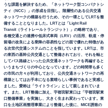
うな課題を解決するため、「ネットワーク型コンパクトシ
ティ（NCC）」の形成を目指し、階層性のある公共交通
ネットワークの構築を行うため、その一環としてLRTを整
備することとなりました。LRTとは「Light Rail
Transit（ライトレールトランジット）」の略称であり、
各種交通との連携や低床式車両（LRV）の活用、軌道・停
留場の改良による乗降の容易性などの面で優れた特徴があ
る次世代交通システムのことを指しています。LRTは、市
の東西の基幹公共交通として整備されており、それを軸と
してバス路線といった公共交通ネットワークを再編すると
いうまちづくりの中心となっています。どの時間帯も多く
の市民の方々が利用しており、公共交通ネットワークの再
構築としてはお手本になる素晴らしい事例であると実感し
ました。愛称は「ライトライン」として親しまれていま
す。また、LRT整備に加え、宇都宮駅東口は「宇都宮駅東
口整備事業」を実施し、大きく生まれ変わっています。東
口を土地区画整理事業により整備した後に、MICE誘致の