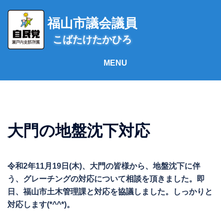
コ
ン
福山市議会議員
テ
こばたけたかひろ
ン
ツ
へ
ス
キ
ッ
プ
大門の地盤沈下対応
令和2年11月19日(木)、大門の皆様から、地盤沈下に伴
う、グレーチングの対応について相談を頂きました。即
日、福山市土木管理課と対応を協議しました。しっかりと
対応します(*^^*)。