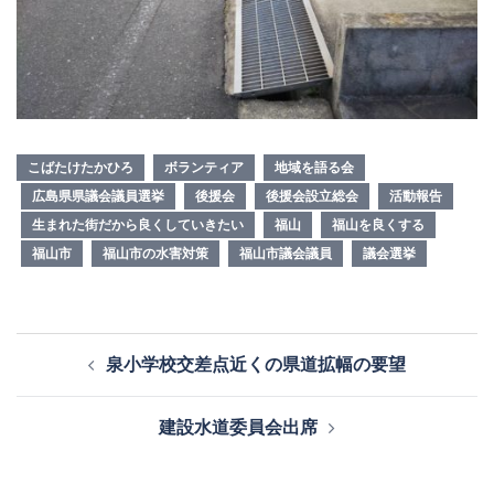
こばたけたかひろ
ボランティア
地域を語る会
広島県県議会議員選挙
後援会
後援会設立総会
活動報告
生まれた街だから良くしていきたい
福山
福山を良くする
福山市
福山市の水害対策
福山市議会議員
議会選挙
投
泉小学校交差点近くの県道拡幅の要望
稿
ナ
建設水道委員会出席
ビ
ゲ