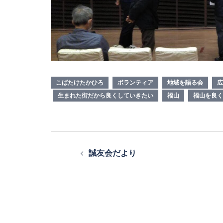
こばたけたかひろ
ボランティア
地域を語る会
広
生まれた街だから良くしていきたい
福山
福山を良く
投
誠友会だより
稿
ナ
ビ
ゲ