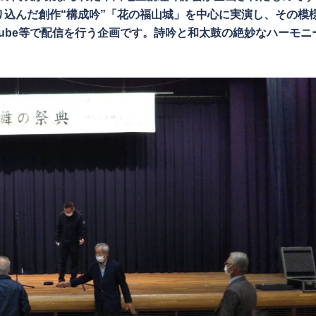
込んだ創作“構成吟”「花の福山城」を中心に実演し、その模
Tube等で配信を行う企画です。詩吟と和太鼓の絶妙なハーモニ
。