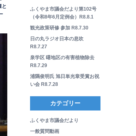
様と
ふくやま市議会だより第102号
ー
（令和8年6月定例会）R8.8.1
観光政策研修 参加 R8.7.30
日の丸ラジオ日本の息吹
R8.7.27
泉学区 曙地区の有害植物除去
R8.7.29
浦隅俊明氏 旭日単光章受賞お祝
い会 R8.7.28
カテゴリー
ふくやま市議会だより
一般質問動画