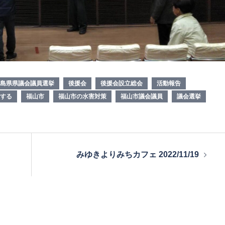
島県県議会議員選挙
後援会
後援会設立総会
活動報告
する
福山市
福山市の水害対策
福山市議会議員
議会選挙
みゆきよりみちカフェ 2022/11/19