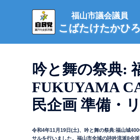
コ
ン
福山市議会議員
テ
こばたけたかひ
ン
ツ
へ
ス
キ
吟と舞の祭典: 福
ッ
プ
FUKUYAMA CA
民企画 準備・リハ
令和4年11月19日(土)、吟と舞の祭典:福山城400年
サルを行いました。福山市全域の詩吟流派8会