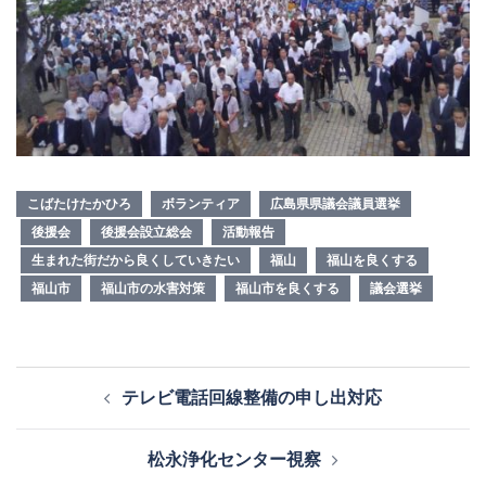
こばたけたかひろ
ボランティア
広島県県議会議員選挙
後援会
後援会設立総会
活動報告
生まれた街だから良くしていきたい
福山
福山を良くする
福山市
福山市の水害対策
福山市を良くする
議会選挙
投
テレビ電話回線整備の申し出対応
稿
ナ
松永浄化センター視察
ビ