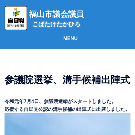
コ
ン
福山市議会議員
テ
こばたけたかひろ
ン
ツ
へ
ス
キ
ッ
プ
参議院選挙、溝手候補出陣式
令和元年7月4日、参議院選挙がスタートしました。
応援する自民党公認の溝手候補の出陣式に出席しました。