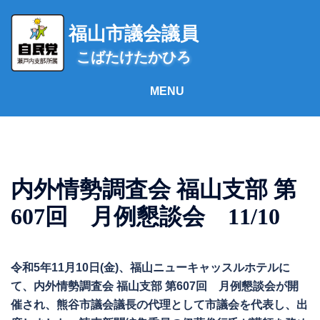
コ
ン
福山市議会議員
テ
こばたけたかひろ
ン
ツ
へ
ス
キ
ッ
プ
内外情勢調査会 福山支部 第
607回 月例懇談会 11/10
令和5年11月10日(金)、福山ニューキャッスルホテルに
て、内外情勢調査会 福山支部 第607回 月例懇談会が開
催され、熊谷市議会議長の代理として市議会を代表し、出