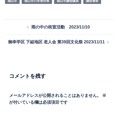
福山市
福山市の水害対策
福山市議会議員
議会選挙
投
雨の中の街宣活動 2023/11/10
稿
ナ
御幸学区 下組地区 老人会 第39回文化祭 2023/11/11
ビ
ゲ
ー
シ
ョ
コメントを残す
ン
メールアドレスが公開されることはありません。
※
が付いている欄は必須項目です