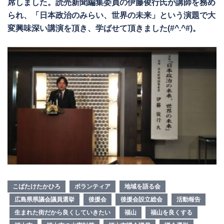
席しました。読売新聞編集委員の伊藤俊行氏が講師を務め
られ、「日本政治のみらい、世界の未来」という演題で大
変興味深い講演を頂き、学ばせて頂きました(#^.^#)。
こばたけたかひろ
ボランティア
地域を語る会
広島県県議会議員選挙
後援会
後援会設立総会
活動報告
生まれた街だから良くしていきたい
福山
福山を良くする