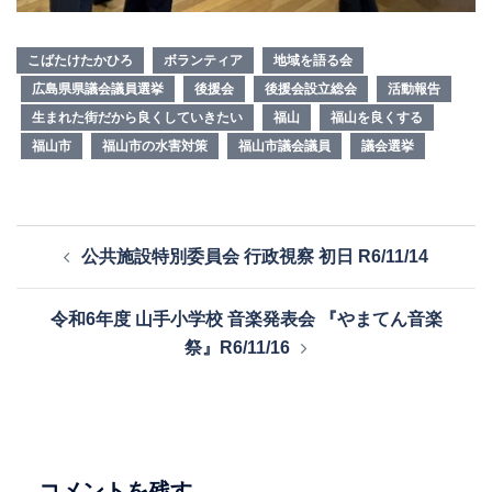
こばたけたかひろ
ボランティア
地域を語る会
広島県県議会議員選挙
後援会
後援会設立総会
活動報告
生まれた街だから良くしていきたい
福山
福山を良くする
福山市
福山市の水害対策
福山市議会議員
議会選挙
投
公共施設特別委員会 行政視察 初日 R6/11/14
稿
ナ
令和6年度 山手小学校 音楽発表会 『やまてん音楽
ビ
祭』R6/11/16
ゲ
ー
シ
ョ
ン
コメントを残す