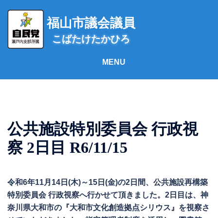
コ
ン
福山市議会議員
テ
こばたけたかひろ
ン
ツ
へ
ス
キ
ッ
プ
公共施設特別委員会 行政視
察 2日目 R6/11/15
令和6年11月14日(木)～15日(金)の2日間、公共施設再構築
特別委員会 行政視察へ行かせて頂きました。2日目は、神
奈川県大和市の『大和市文化創造拠点シリウス』を視察さ