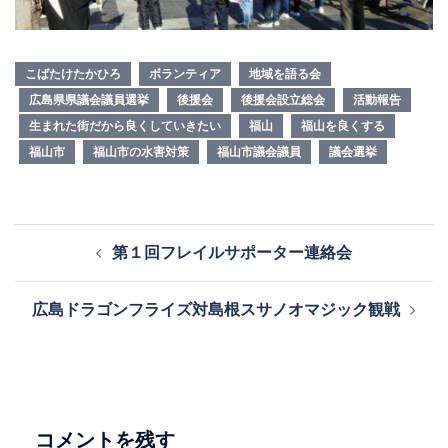
こばたけたかひろ
ボランティア
地域を語る会
広島県県議会議員選挙
後援会
後援会設立総会
活動報告
生まれた街だから良くしていきたい
福山
福山を良くする
福山市
福山市の水害対策
福山市議会議員
議会選挙
投
第１回フレイルサポーター連絡会
稿
ナ
広島ドラゴンフライズ対島根スサノオマジック観戦
ビ
ゲ
ー
シ
ョ
コメントを残す