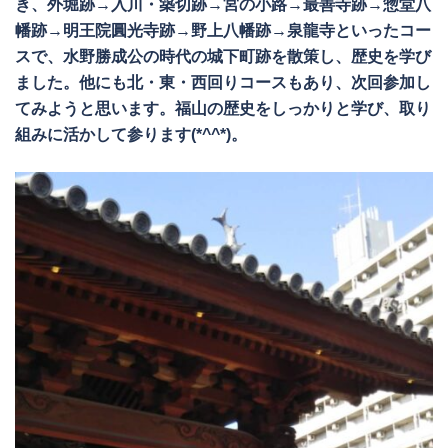
き、外堀跡→入川・築切跡→宮の小路→最善寺跡→惣堂八
幡跡→明王院圓光寺跡→野上八幡跡→泉龍寺といったコー
スで、水野勝成公の時代の城下町跡を散策し、歴史を学び
ました。他にも北・東・西回りコースもあり、次回参加し
てみようと思います。福山の歴史をしっかりと学び、取り
組みに活かして参ります(*^^*)。