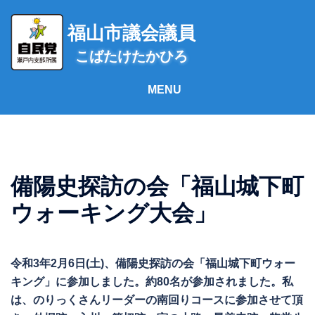
コ
ン
福山市議会議員
テ
こばたけたかひろ
ン
ツ
へ
ス
キ
ッ
プ
備陽史探訪の会「福山城下町
ウォーキング大会」
令和3年2月6日(土)、備陽史探訪の会「福山城下町ウォー
キング」に参加しました。約80名が参加されました。私
は、のりっくさんリーダーの南回りコースに参加させて頂