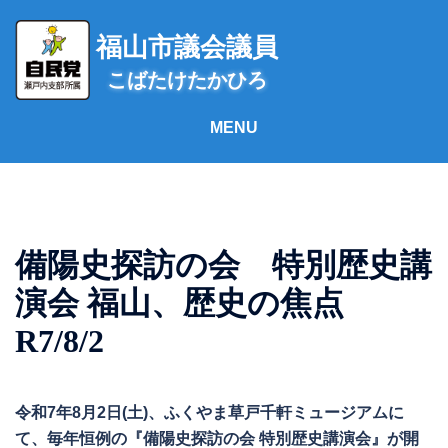
コ
ン
福山市議会議員
テ
こばたけたかひろ
ン
ツ
へ
ス
キ
ッ
プ
備陽史探訪の会 特別歴史講
演会 福山、歴史の焦点
R7/8/2
令和7年8月2日(土)、ふくやま草戸千軒ミュージアムに
て、毎年恒例の『備陽史探訪の会 特別歴史講演会』が開