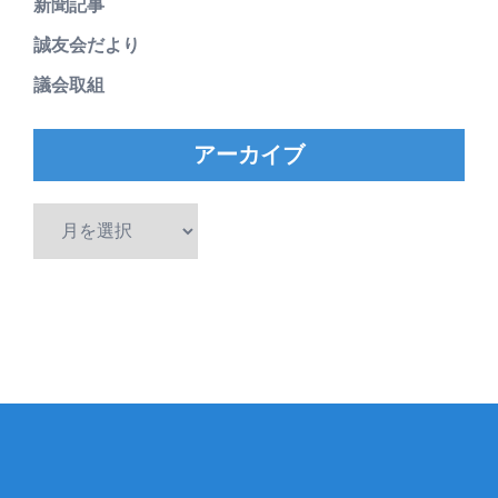
新聞記事
誠友会だより
議会取組
アーカイブ
ア
ー
カ
イ
ブ