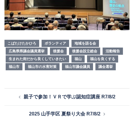
こばたけたかひろ
ボランティア
地域を語る会
広島県県議会議員選挙
後援会
後援会設立総会
活動報告
生まれた街だから良くしていきたい
福山
福山を良くする
福山市
福山市の水害対策
福山市議会議員
議会選挙
投
親子で参加！ＶＲで学ぶ認知症講座 R7/8/2
稿
ナ
2025 山手学区 夏祭り大会 R7/8/2
ビ
ゲ