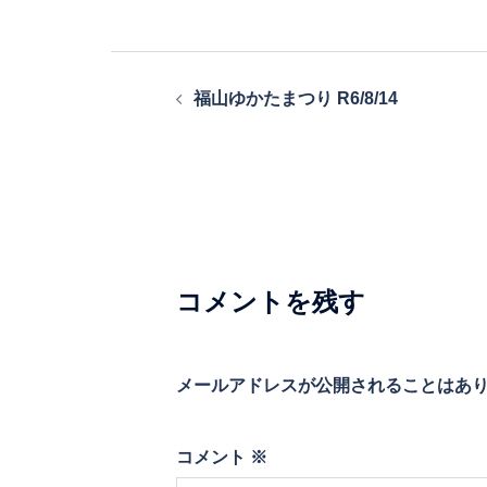
投
福山ゆかたまつり R6/8/14
稿
ナ
ビ
ゲ
ー
シ
コメントを残す
ョ
ン
メールアドレスが公開されることはあ
コメント
※