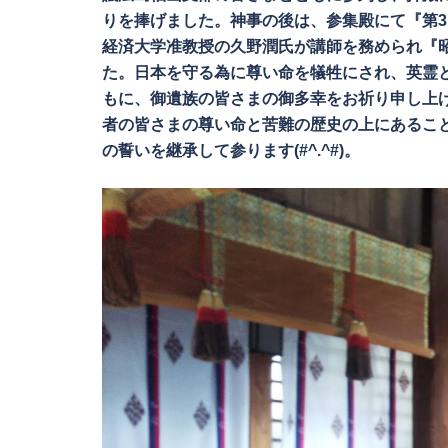
りを捧げました。神事の後は、参集殿にて『第
経済大学准教授の久野潤氏が講師を務められ『昭
た。日本を守る為に尊い命を犠牲にされ、英霊
もに、御遺族の皆さまの御多幸をお祈り申し上げ
者の皆さまの尊い命と苦難の歴史の上にあるこ
の誓いを継承して参ります(#^.^#)。