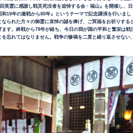
3回英霊に感謝し戦災死没者を追悼する会・福山』を開催し、日
和19年の激戦から80年』というテーマで記念講演を行いまし
となられた方々の御霊に哀悼の誠を捧げ、ご冥福をお祈りする
ます。終戦から79年が経ち、今日の我が国の平和と繁栄は戦
とを忘れてはなりません。戦争の惨禍を二度と繰り返させない