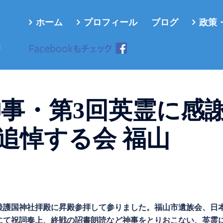
ホーム
プロフィール
ブログ
政策
ろ
神事・第3回英霊に感
追悼する会 福山
に備後護国神社拝殿に昇殿参拝して参りました。福山市遺族会、日
にて祝詞奏上、終戦の詔書朗読など神事をとりおこない、英霊