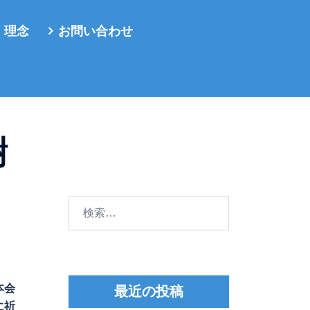
・理念
お問い合わせ
謝
検
索:
本会
最近の投稿
に祈