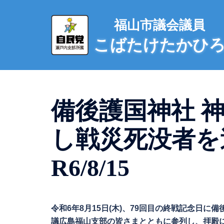
コ
ン
福山市議会議員
テ
こばたけたかひ
ン
ツ
へ
ス
キ
備後護国神社 
ッ
プ
し戦災死没者を
R6/8/15
令和6年8月15日(木)、79回目の終戦記念日
議広島福山支部の皆さまとともに参列し、拝殿