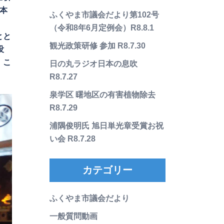
本
ふくやま市議会だより第102号
（令和8年6月定例会）R8.8.1
とと
観光政策研修 参加 R8.7.30
没
、こ
日の丸ラジオ日本の息吹
R8.7.27
泉学区 曙地区の有害植物除去
R8.7.29
浦隅俊明氏 旭日単光章受賞お祝
い会 R8.7.28
カテゴリー
ふくやま市議会だより
一般質問動画