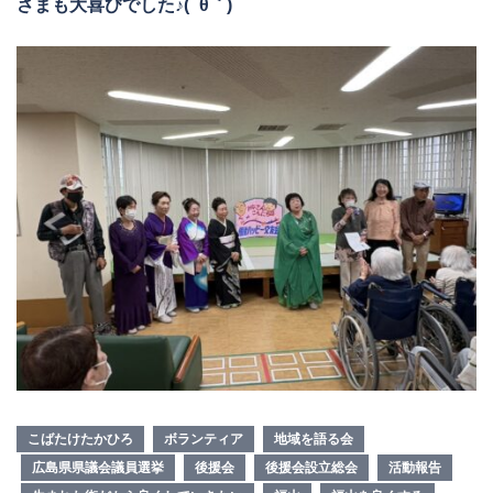
さまも大喜びでした♪( ´θ｀)
こばたけたかひろ
ボランティア
地域を語る会
広島県県議会議員選挙
後援会
後援会設立総会
活動報告