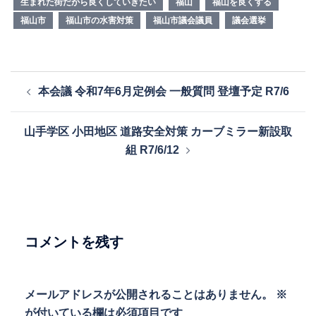
生まれた街だから良くしていきたい
福山
福山を良くする
福山市
福山市の水害対策
福山市議会議員
議会選挙
投
本会議 令和7年6月定例会 一般質問 登壇予定 R7/6
稿
ナ
山手学区 小田地区 道路安全対策 カーブミラー新設取
ビ
組 R7/6/12
ゲ
ー
シ
ョ
ン
コメントを残す
メールアドレスが公開されることはありません。
※
が付いている欄は必須項目です