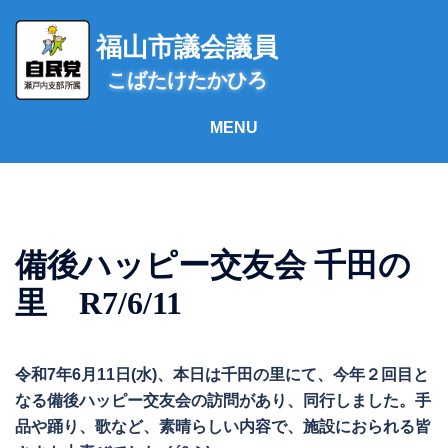
コ
ン
福山市議会議員
テ
こばたけたかひろ
ン
ツ
へ
ス
キ
ッ
プ
備後ハッピー交友会 千田の
里 R7/6/11
令和7年6月11日(水)、本日は千田の里にて、今年２回目と
なる備後ハッピー交友会の訪問があり、同行しました。手
品や踊り、歌など、素晴らしい内容で、施設におられる皆