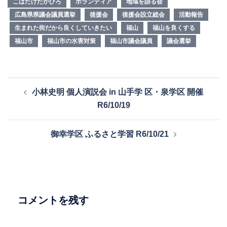
こばたけたかひろ
ボランティア
地域を語る会
広島県県議会議員選挙
後援会
後援会設立総会
活動報告
生まれた街だから良くしていきたい
福山
福山を良くする
福山市
福山市の水害対策
福山市議会議員
議会選挙
投
小林史明 個人演説会 in 山手学 区・泉学区 開催
稿
R6/10/19
ナ
ビ
御幸学区 ふるさと学習 R6/10/21
ゲ
ー
シ
ョ
ン
コメントを残す