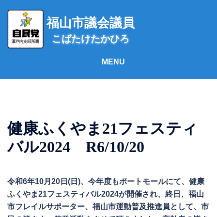
コ
ン
福山市議会議員
テ
こばたけたかひろ
ン
ツ
へ
ス
キ
ッ
プ
健康ふくやま21フェスティ
バル2024 R6/10/20
令和6年10月20日(日)、今年度もポートモールにて、健康
ふくやま21フェスティバル2024が開催され、終日、福山
市フレイルサポーター、福山市運動普及推進員として、市