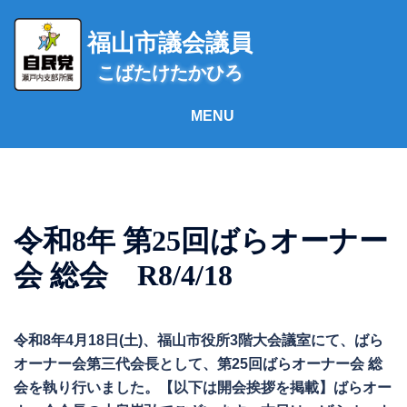
コ
ン
福山市議会議員
テ
こばたけたかひろ
ン
ツ
へ
ス
キ
ッ
プ
令和8年 第25回ばらオーナー
会 総会 R8/4/18
令和8年4月18日(土)、福山市役所3階大会議室にて、ばら
オーナー会第三代会長として、第25回ばらオーナー会 総
会を執り行いました。【以下は開会挨拶を掲載】ばらオー