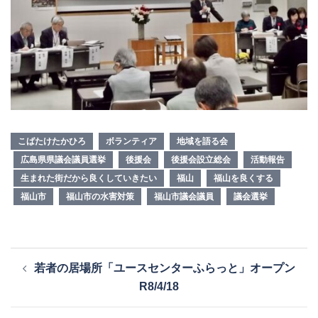
こばたけたかひろ
ボランティア
地域を語る会
広島県県議会議員選挙
後援会
後援会設立総会
活動報告
生まれた街だから良くしていきたい
福山
福山を良くする
福山市
福山市の水害対策
福山市議会議員
議会選挙
投
若者の居場所「ユースセンターふらっと」オープン
稿
R8/4/18
ナ
ビ