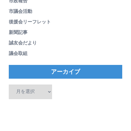
市政報告
市議会活動
後援会リーフレット
新聞記事
誠友会だより
議会取組
アーカイブ
ア
ー
カ
イ
ブ