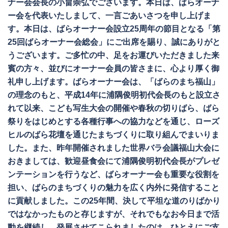
ナー会会長の小畠崇弘でございます。本日は、ばらオーナ
ー会を代表いたしまして、一言ごあいさつを申し上げま
す。本日は、ばらオーナー会設立25周年の節目となる「第
25回ばらオーナー会総会」にご出席を賜り、誠にありがと
うございます。ご多忙の中、足をお運びいただきました来
賓の方々、並びにオーナー会員の皆さまに、心より厚く御
礼申し上げます。ばらオーナー会は、「ばらのまち福山」
の理念のもと、平成14年に浦隅俊明初代会長のもと設立さ
れて以来、こども写生大会の開催や春秋の切りばら、ばら
祭りをはじめとする各種行事への協力などを通じ、ローズ
ヒルのばら花壇を通じたまちづくりに取り組んでまいりま
した。また、昨年開催されました世界バラ会議福山大会に
おきましては、歓迎昼食会にて浦隅俊明初代会長がプレゼ
ンテーションを行うなど、ばらオーナー会も重要な役割を
担い、ばらのまちづくりの魅力を広く内外に発信すること
に貢献しました。この25年間、決して平坦な道のりばかり
ではなかったものと存じますが、それでもなお今日まで活
動を継続し、発展させてこられましたのは、ひとえにご支