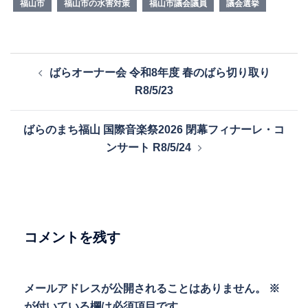
福山市
福山市の水害対策
福山市議会議員
議会選挙
投
ばらオーナー会 令和8年度 春のばら切り取り
稿
R8/5/23
ナ
ビ
ばらのまち福山 国際音楽祭2026 閉幕フィナーレ・コ
ゲ
ンサート R8/5/24
ー
シ
ョ
ン
コメントを残す
メールアドレスが公開されることはありません。
※
が付いている欄は必須項目です