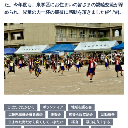
た。今年度も、泉学区にお住まいの皆さまの親睦交流が深
められ、児童の力一杯の競技に感動を頂きました(#^.^#)。
こばたけたかひろ
ボランティア
地域を語る会
広島県県議会議員選挙
後援会
後援会設立総会
活動報告
生まれた街だから良くしていきたい
福山
福山を良くする