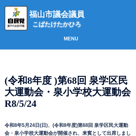
コ
ン
福山市議会議員
テ
こばたけたかひろ
ン
ツ
へ
ス
キ
ッ
プ
(令和8年度 )第68回 泉学区民
大運動会・泉小学校大運動会
R8/5/24
令和8年5月24日(日)、(令和8年度)第68回 泉学区民大運動
会・泉小学校大運動会が開催され、来賓として出席しまし