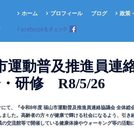
ホーム
プロフィール
ブログ
政策
ろ
山市運動普及推進員連
研修 R8/5/26
ーナにて、『令和8年度 福山市運動普及推進員連絡協議会 全体総
しました。高齢者の方々が健康で輝ける社会になるよう、引き
域の交流館等で開催している健康体操やウォーキング等の活動