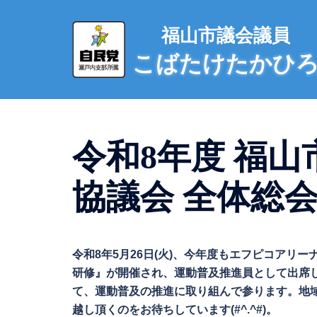
コ
ン
福山市議会議員
テ
こばたけたかひ
ン
ツ
へ
ス
キ
令和8年度 福
ッ
プ
協議会 全体総会・
令和8年5月26日(火)、今年度もエフピコアリ
研修』が開催され、運動普及推進員として出席
て、運動普及の推進に取り組んで参ります。地
越し頂くのをお待ちしています(#^.^#)。