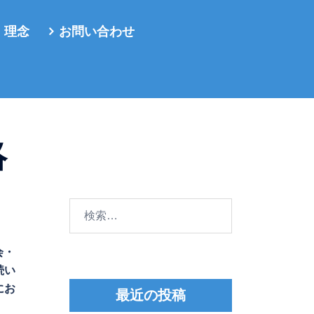
・理念
お問い合わせ
絡
検
索:
会・
続い
にお
最近の投稿