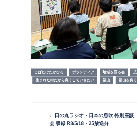
こばたけたかひろ
ボランティア
地域を語る会
広
生まれた街だから良くしていきたい
福山
福山を良く
投
日の丸ラジオ・日本の息吹 特別座談
稿
会 収録 R8/5/18・25放送分
ナ