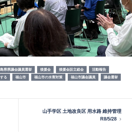
島県県議会議員選挙
後援会
後援会設立総会
活動報告
する
福山市
福山市の水害対策
福山市議会議員
議会選挙
山手学区 土地改良区 用水路 維持管理
R8/5/28