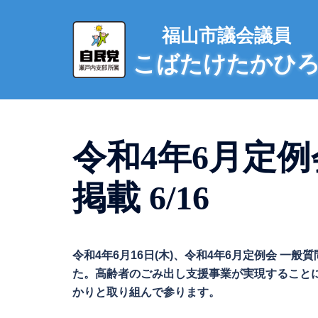
コ
ン
福山市議会議員
テ
こばたけたかひ
ン
ツ
へ
ス
キ
令和4年6月定例
ッ
プ
掲載 6/16
令和4年6月16日(木)、令和4年6月定例会 
た。高齢者のごみ出し支援事業が実現すること
かりと取り組んで参ります。