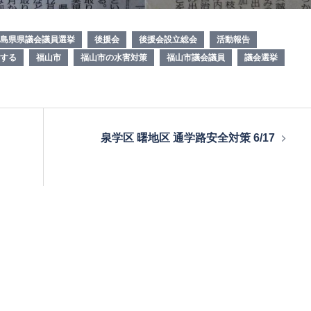
島県県議会議員選挙
後援会
後援会設立総会
活動報告
する
福山市
福山市の水害対策
福山市議会議員
議会選挙
泉学区 曙地区 通学路安全対策 6/17