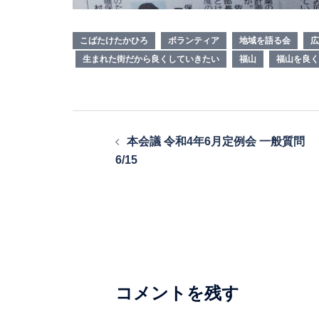
こばたけたかひろ
ボランティア
地域を語る会
広
生まれた街だから良くしていきたい
福山
福山を良く
投
本会議 令和4年6月定例会 一般質問
稿
6/15
ナ
ビ
ゲ
ー
シ
コメントを残す
ョ