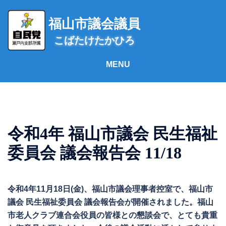
コ
ン
福山市議会議員
テ
こばたけたかひろ
ン
ツ
へ
ス
キ
ッ
プ
令和4年 福山市議会 民生福祉
委員会 議会報告会 11/18
令和4年11月18日(金)、福山市議会理事者控室で、福山市
議会 民生福祉委員会 議会報告会が開催されました。福山
市老人クラブ連合会役員の皆様との懇談会で、とても貴重