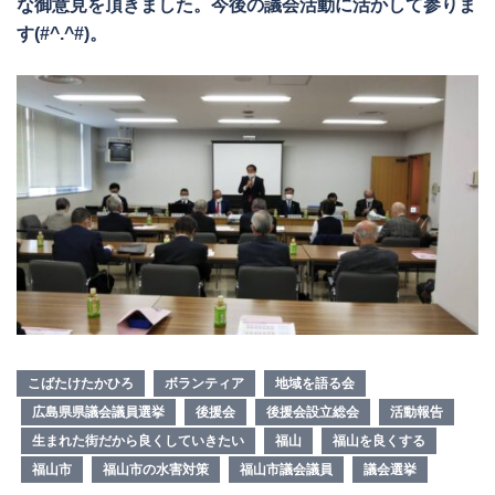
な御意見を頂きました。今後の議会活動に活かして参りま
す(#^.^#)。
こばたけたかひろ
ボランティア
地域を語る会
広島県県議会議員選挙
後援会
後援会設立総会
活動報告
生まれた街だから良くしていきたい
福山
福山を良くする
福山市
福山市の水害対策
福山市議会議員
議会選挙