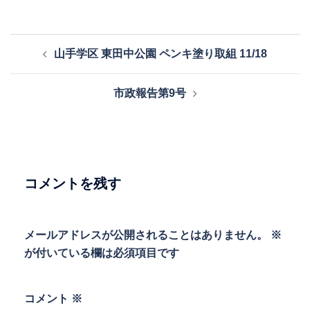
投
山手学区 東田中公園 ペンキ塗り取組 11/18
稿
ナ
市政報告第9号
ビ
ゲ
ー
シ
ョ
コメントを残す
ン
メールアドレスが公開されることはありません。
※
が付いている欄は必須項目です
コメント
※