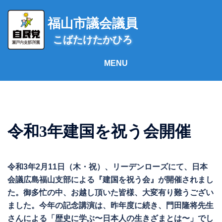
コ
ン
福山市議会議員
テ
こばたけたかひろ
ン
ツ
へ
ス
キ
ッ
プ
令和3年建国を祝う会開催
令和3年2月11日（木・祝）、リーデンローズにて、日本
会議広島福山支部による『建国を祝う会』が開催されまし
た。御多忙の中、お越し頂いた皆様、大変有り難うござい
ました。今年の記念講演は、昨年度に続き、門田隆将先生
さんによる「歴史に学ぶ〜日本人の生きざまとは〜」でし