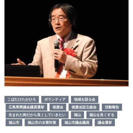
こばたけたかひろ
ボランティア
地域を語る会
広島県県議会議員選挙
後援会
後援会設立総会
活動報告
生まれた街だから良くしていきたい
福山
福山を良くする
福山市
福山市の水害対策
福山市議会議員
議会選挙