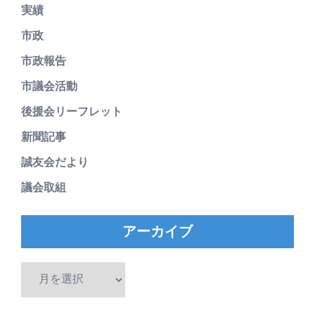
実績
市政
市政報告
市議会活動
後援会リーフレット
新聞記事
誠友会だより
議会取組
アーカイブ
ア
ー
カ