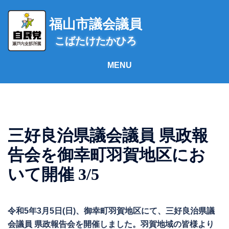
コ
ン
福山市議会議員
テ
こばたけたかひろ
ン
ツ
へ
ス
キ
ッ
プ
三好良治県議会議員 県政報
告会を御幸町羽賀地区にお
いて開催 3/5
令和5年3月5日(日)、御幸町羽賀地区にて、三好良治県議
会議員 県政報告会を開催しました。羽賀地域の皆様より