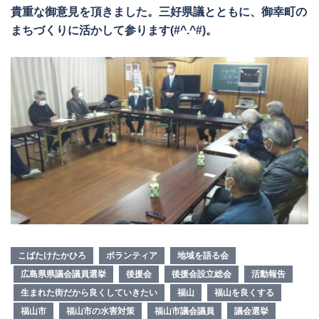
貴重な御意見を頂きました。三好県議とともに、御幸町の
まちづくりに活かして参ります(#^.^#)。
こばたけたかひろ
ボランティア
地域を語る会
広島県県議会議員選挙
後援会
後援会設立総会
活動報告
生まれた街だから良くしていきたい
福山
福山を良くする
福山市
福山市の水害対策
福山市議会議員
議会選挙