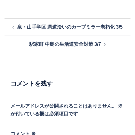
投
泉・山手学区 県道沿いのカーブミラー老朽化 3/5
稿
ナ
駅家町 中島の生活道安全対策 3/7
ビ
ゲ
ー
シ
ョ
コメントを残す
ン
メールアドレスが公開されることはありません。
※
が付いている欄は必須項目です
コメント
※