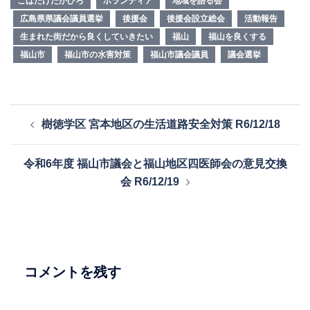
こばたけたかひろ
ボランティア
地域を語る会
広島県県議会議員選挙
後援会
後援会設立総会
活動報告
生まれた街だから良くしていきたい
福山
福山を良くする
福山市
福山市の水害対策
福山市議会議員
議会選挙
投
樹徳学区 宮本地区の生活道路安全対策 R6/12/18
稿
ナ
令和6年度 福山市議会と福山地区四医師会の意見交換
ビ
会 R6/12/19
ゲ
ー
シ
ョ
ン
コメントを残す