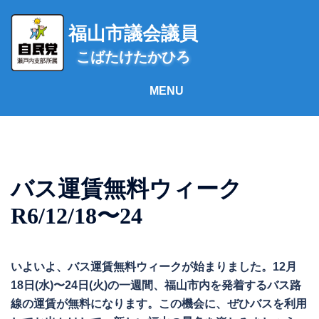
コ
ン
福山市議会議員
テ
こばたけたかひろ
ン
ツ
へ
ス
キ
ッ
プ
バス運賃無料ウィーク
R6/12/18〜24
いよいよ、バス運賃無料ウィークが始まりました。12月
18日(水)〜24日(火)の一週間、福山市内を発着するバス路
線の運賃が無料になります。この機会に、ぜひバスを利用