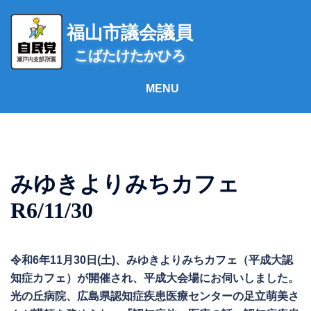
コ
ン
福山市議会議員
テ
こばたけたかひろ
ン
ツ
へ
ス
キ
ッ
プ
みゆきよりみちカフェ
R6/11/30
令和6年11月30日(土)、みゆきよりみちカフェ（平成大認
知症カフェ）が開催され、平成大会場にお伺いしました。
光の丘病院、広島県認知症疾患医療センターの足立萌美さ