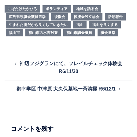
こばたけたかひろ
ボランティア
地域を語る会
広島県県議会議員選挙
後援会
後援会設立総会
活動報告
生まれた街だから良くしていきたい
福山
福山を良くする
福山市
福山市の水害対策
福山市議会議員
議会選挙
投
神辺フジグランにて、フレイルチェック体験会
稿
R6/11/30
ナ
ビ
御幸学区 中津原 大久保墓地一斉清掃 R6/12/1
ゲ
ー
シ
ョ
ン
コメントを残す