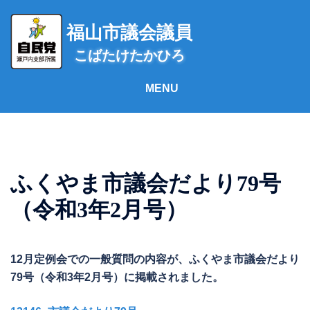
コ
ン
福山市議会議員
テ
こばたけたかひろ
ン
ツ
へ
ス
キ
ッ
プ
ふくやま市議会だより79号
（令和3年2月号）
12月定例会での一般質問の内容が、ふくやま市議会だより
79号（令和3年2月号）に掲載されました。