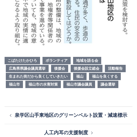
こばたけたかひろ
ボランティア
地域を語る会
広島県県議会議員選挙
後援会
後援会設立総会
活動報告
生まれた街だから良くしていきたい
福山
福山を良くする
福山市
福山市の水害対策
福山市議会議員
議会選挙
投
泉学区山手東地区のグリーンベルト設置・減速標示
稿
ナ
人工内耳の支援制度
ビ