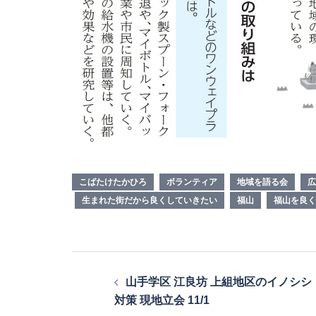
こばたけたかひろ
ボランティア
地域を語る会
広
生まれた街だから良くしていきたい
福山
福山を良く
投
山手学区 江良坊 上組地区のイノシシ
稿
対策 現地立会 11/1
ナ