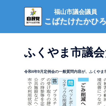
コ
ン
福山市議会議員
テ
こばたけたかひ
ン
ツ
へ
ス
キ
ふくやま市議会だ
ッ
プ
令和4年9月定例会の一般質問内容が、ふくやま