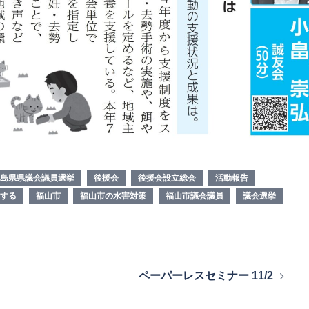
島県県議会議員選挙
後援会
後援会設立総会
活動報告
する
福山市
福山市の水害対策
福山市議会議員
議会選挙
ペーパーレスセミナー 11/2