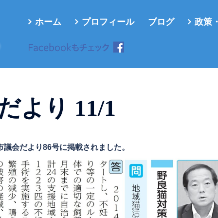
ホーム
プロフィール
ブログ
政策
ろ
より 11/1
市議会だより86号に掲載されました。