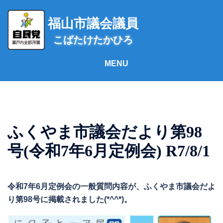
コ
ン
福山市議会議員
テ
こばたけたかひろ
ン
ツ
へ
ス
キ
ッ
プ
ふくやま市議会だより第98
号(令和7年6月定例会) R7/8/1
令和7年6月定例会の一般質問内容が、ふくやま市議会だよ
り第98号に掲載されました(*^^*)。