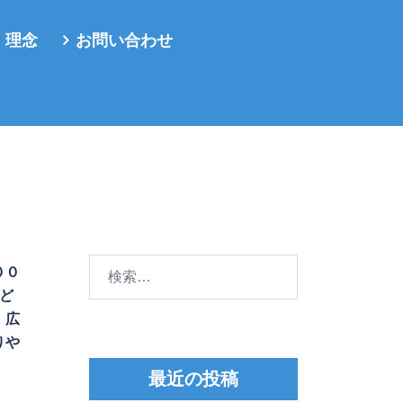
・理念
お問い合わせ
検
００
索:
ど
、広
りや
最近の投稿