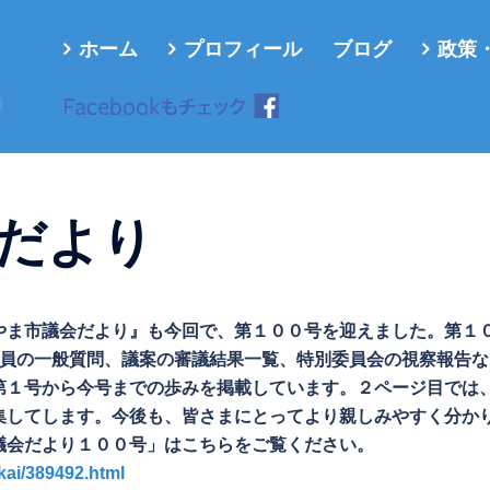
ホーム
プロフィール
ブログ
政策
ろ
だより
やま市議会だより』も今回で、第１００号を迎えました。第１
議員の一般質問、議案の審議結果一覧、特別委員会の視察報告な
第１号から今号までの歩みを掲載しています。２ページ目では
集してします。今後も、皆さまにとってより親しみやすく分か
議会だより１００号」はこちらをご覧ください。
ikai/389492.html