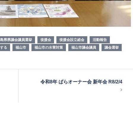
島県県議会議員選挙
後援会
後援会設立総会
活動報告
する
福山市
福山市の水害対策
福山市議会議員
議会選挙
令和8年 ばらオーナー会 新年会 R8/2/4