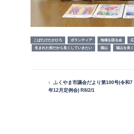
こばたけたかひろ
ボランティア
地域を語る会
広
生まれた街だから良くしていきたい
福山
福山を良く
投
ふくやま市議会だより第100号(令和7
稿
年12月定例会) R8/2/1
ナ
ビ
ゲ
ー