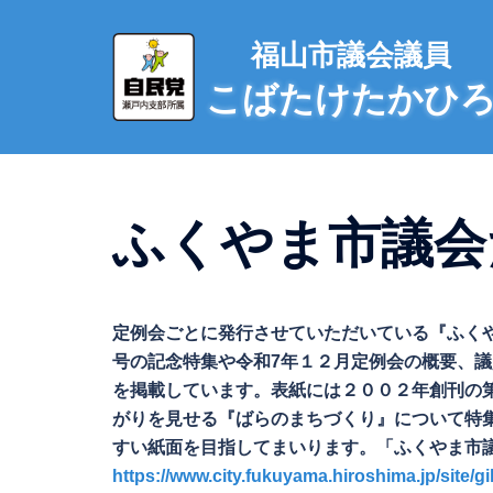
コ
ン
福山市議会議員
テ
こばたけたかひ
ン
ツ
へ
ス
キ
ふくやま市議会
ッ
プ
定例会ごとに発行させていただいている『ふく
号の記念特集や令和7年１２月定例会の概要、
を掲載しています。表紙には２００２年創刊の
がりを見せる『ばらのまちづくり』について特
すい紙面を目指してまいります。「ふくやま市
https://www.city.fukuyama.hiroshima.jp/site/g