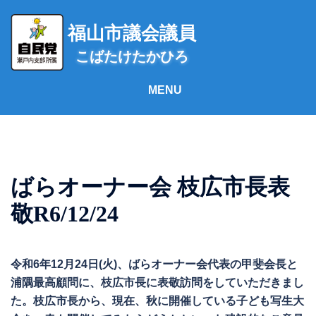
コ
ン
福山市議会議員
テ
こばたけたかひろ
ン
ツ
へ
ス
キ
ッ
プ
ばらオーナー会 枝広市長表
敬R6/12/24
令和6年12月24日(火)、ばらオーナー会代表の甲斐会長と
浦隅最高顧問に、枝広市長に表敬訪問をしていただきまし
た。枝広市長から、現在、秋に開催している子ども写生大