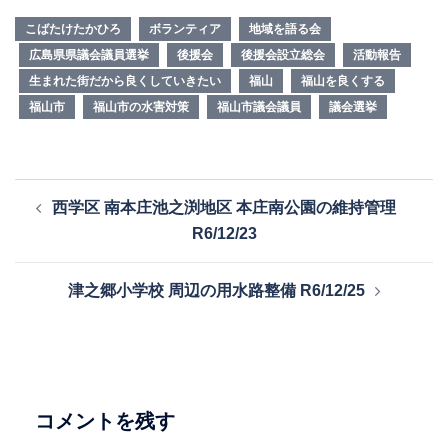
こばたけたかひろ
ボランティア
地域を語る会
広島県県議会議員選挙
後援会
後援会設立総会
活動報告
生まれた街だから良くしていきたい
福山
福山を良くする
福山市
福山市の水害対策
福山市議会議員
議会選挙
投
西学区 南本庄池之渕地区 本庄南公園の維持管理
稿
R6/12/23
ナ
ビ
津之郷小学校 周辺の用水路整備 R6/12/25
ゲ
ー
シ
ョ
ン
コメントを残す