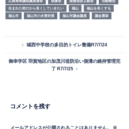
広島県県議会議員選挙
後援会
後援会設立総会
活動報告
生まれた街だから良くしていきたい
福山
福山を良くする
福山市
福山市の水害対策
福山市議会議員
議会選挙
投
城西中学校の多目的トイレ整備R7/7/24
稿
ナ
御幸学区 羽賀地区の加茂川堤防沿い側溝の維持管理完
ビ
了 R7/7/25
ゲ
ー
シ
ョ
ン
コメントを残す
メールアドレスが公開されることはありません。
※