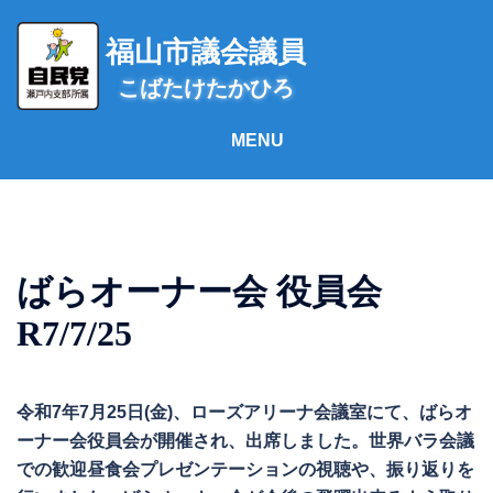
コ
ン
福山市議会議員
テ
こばたけたかひろ
ン
ツ
へ
ス
キ
ッ
プ
ばらオーナー会 役員会
R7/7/25
令和7年7月25日(金)、ローズアリーナ会議室にて、ばらオ
ーナー会役員会が開催され、出席しました。世界バラ会議
での歓迎昼食会プレゼンテーションの視聴や、振り返りを