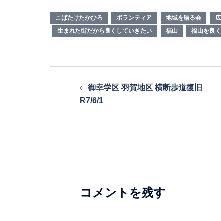
こばたけたかひろ
ボランティア
地域を語る会
広
生まれた街だから良くしていきたい
福山
福山を良く
投
御幸学区 羽賀地区 横断歩道復旧
稿
R7/6/1
ナ
ビ
ゲ
ー
シ
コメントを残す
ョ
ン