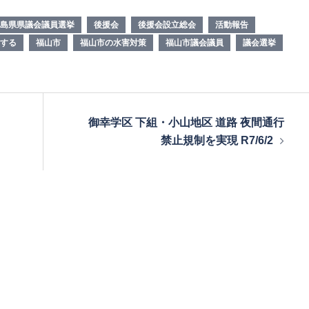
島県県議会議員選挙
後援会
後援会設立総会
活動報告
する
福山市
福山市の水害対策
福山市議会議員
議会選挙
御幸学区 下組・小山地区 道路 夜間通行
禁止規制を実現 R7/6/2