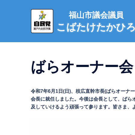
コ
ン
福山市議会議員
テ
こばたけたかひ
ン
ツ
へ
ス
キ
ばらオーナー会 会
ッ
プ
令和7年6月1日(日)、枝広直幹市長(ばらオー
会長に就任しました。今後は会長として、ばら
及していけるよう頑張って参ります。皆さま、よろ