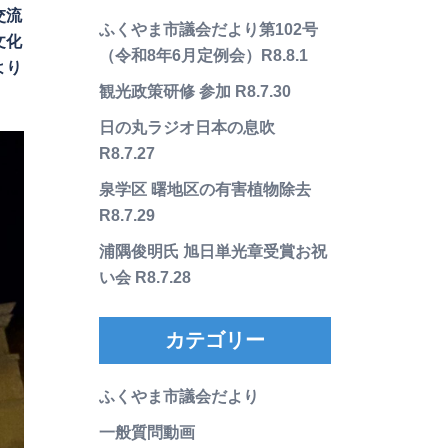
交流
ふくやま市議会だより第102号
文化
（令和8年6月定例会）R8.8.1
より
観光政策研修 参加 R8.7.30
日の丸ラジオ日本の息吹
R8.7.27
泉学区 曙地区の有害植物除去
R8.7.29
浦隅俊明氏 旭日単光章受賞お祝
い会 R8.7.28
カテゴリー
ふくやま市議会だより
一般質問動画