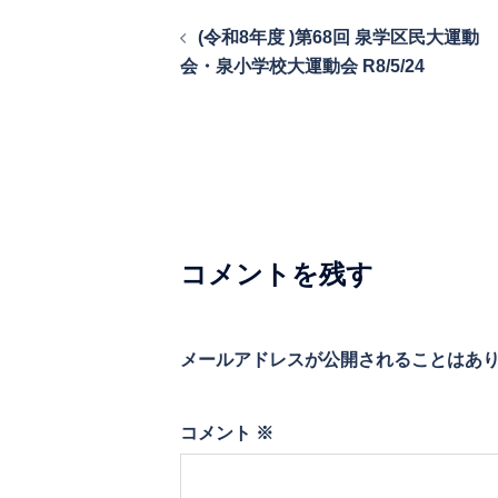
投
(令和8年度 )第68回 泉学区民大運動
稿
会・泉小学校大運動会 R8/5/24
ナ
ビ
ゲ
ー
シ
コメントを残す
ョ
ン
メールアドレスが公開されることはあ
コメント
※