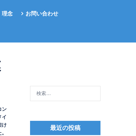
・理念
お問い合わせ
幕
検
索:
コン
メイ
架け
最近の投稿
た。