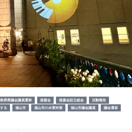
島県県議会議員選挙
後援会
後援会設立総会
活動報告
する
福山市
福山市の水害対策
福山市議会議員
議会選挙