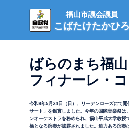
コ
ン
福山市議会議員
テ
こばたけたかひ
ン
ツ
へ
ス
キ
ばらのまち福山 
ッ
プ
フィナーレ・コンサ
令和8年5月24日（日）、リーデンローズにて開
サート」を鑑賞しました。今年の国際音楽祭は
ンオーケストラを務められ、福山平成大学教授
橋となる演奏が披露されました。迫力ある演奏