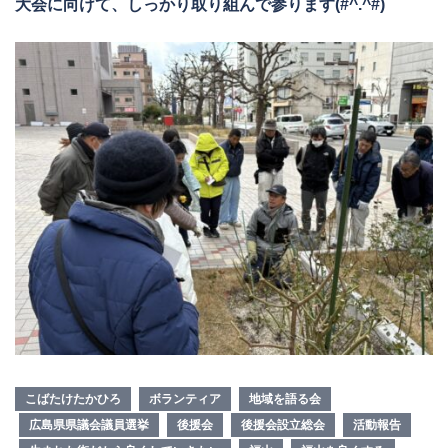
大会に向けて、しっかり取り組んで参ります(#^.^#)
こばたけたかひろ
ボランティア
地域を語る会
広島県県議会議員選挙
後援会
後援会設立総会
活動報告