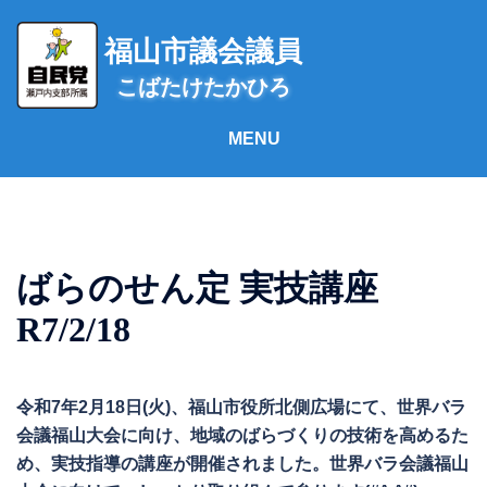
コ
ン
福山市議会議員
テ
こばたけたかひろ
ン
ツ
へ
ス
キ
ッ
プ
ばらのせん定 実技講座
R7/2/18
令和7年2月18日(火)、福山市役所北側広場にて、世界バラ
会議福山大会に向け、地域のばらづくりの技術を高めるた
め、実技指導の講座が開催されました。世界バラ会議福山