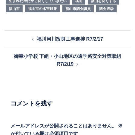
生まれた街だから良くしていきたい
福山
福山を良くする
福山市
福山市の水害対策
福山市議会議員
議会選挙
投
福川河川改良工事進捗 R7/2/17
稿
ナ
御幸小学校 下組・小山地区の通学路安全対策取組
ビ
R7/2/19
ゲ
ー
シ
ョ
ン
コメントを残す
メールアドレスが公開されることはありません。
※
が付いている欄は必須項目です