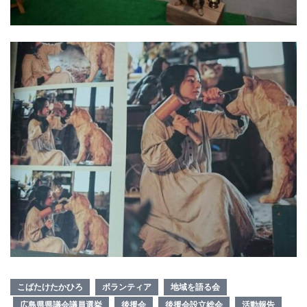
こばたけたかひろ
ボランティア
地域を語る会
広島県県議会議員選挙
後援会
後援会設立総会
活動報告