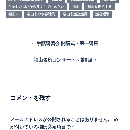
生まれた街だから良くしていきたい
福山
福山を良くする
福山市
福山市の水害対策
福山市議会議員
議会選挙
投
手話講習会 開講式・第一講座
稿
ナ
福山名所コンサート～第8回
ビ
ゲ
ー
シ
ョ
コメントを残す
ン
メールアドレスが公開されることはありません。
※
が付いている欄は必須項目です