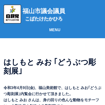
コ
ン
福山市議会議員
テ
こばたけたかひろ
ン
ツ
へ
ス
キ
ッ
プ
はしもと みお ｢どうぶつ彫
刻展｣
令和3年4月9日(金)、福山美術館で、はしもと みお｢どうぶ
つ彫刻展｣内覧会に行かせて頂きました。
はしもと みお さんは、身の回りの色んな動物をモチーフ