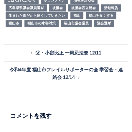
こばたけたかひろ
ボランティア
地域を語る会
広島県県議会議員選挙
後援会
後援会設立総会
活動報告
生まれた街だから良くしていきたい
福山
福山を良くする
福山市
福山市の水害対策
福山市議会議員
議会選挙
投
父・小畠比正 一周忌法要 12/11
稿
ナ
令和4年度 福山市フレイルサポーターの会 学習会・連
ビ
絡会 12/14
ゲ
ー
シ
ョ
ン
コメントを残す