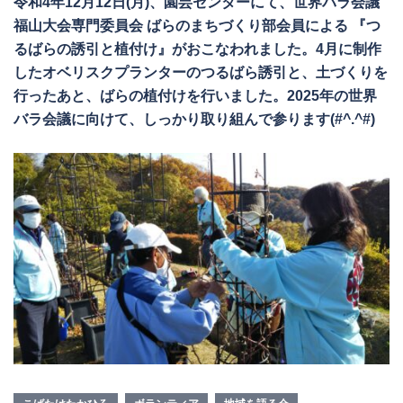
令和4年12月12日(月)、園芸センターにて、世界バラ会議
福山大会専門委員会 ばらのまちづくり部会員による 『つ
るばらの誘引と植付け』がおこなわれました。4月に制作
したオベリスクプランターのつるばら誘引と、土づくりを
行ったあと、ばらの植付けを行いました。2025年の世界
バラ会議に向けて、しっかり取り組んで参ります(#^.^#)