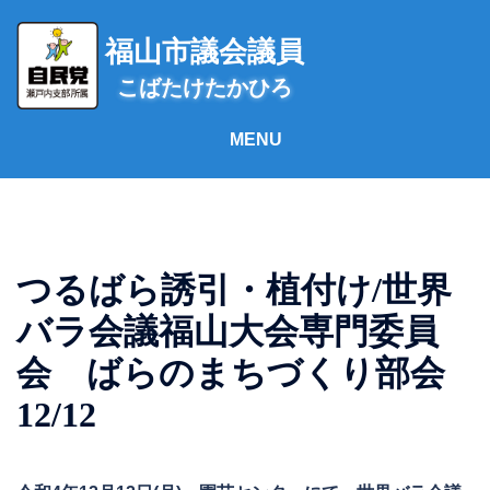
コ
ン
福山市議会議員
テ
こばたけたかひろ
ン
ツ
へ
ス
キ
ッ
プ
つるばら誘引・植付け/世界
バラ会議福山大会専門委員
会 ばらのまちづくり部会
12/12