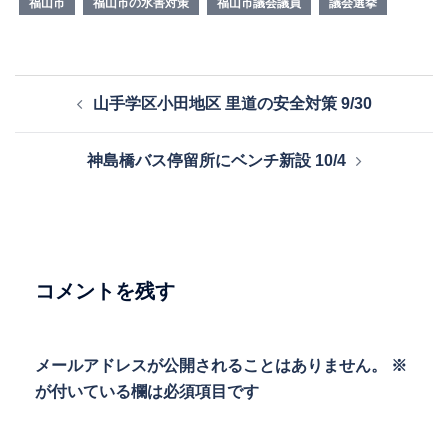
福山市
福山市の水害対策
福山市議会議員
議会選挙
投
山手学区小田地区 里道の安全対策 9/30
稿
ナ
神島橋バス停留所にベンチ新設 10/4
ビ
ゲ
ー
シ
ョ
コメントを残す
ン
メールアドレスが公開されることはありません。
※
が付いている欄は必須項目です