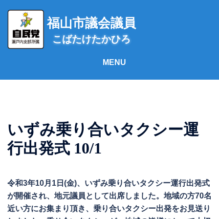
コ
ン
福山市議会議員
テ
こばたけたかひろ
ン
ツ
へ
ス
キ
ッ
プ
いずみ乗り合いタクシー運
行出発式 10/1
令和3年10月1日(金)、いずみ乗り合いタクシー運行出発式
が開催され、地元議員として出席しました。地域の方70名
近い方にお集まり頂き、乗り合いタクシー出発をお見送り