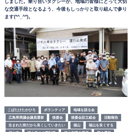
しました。乗り合いタクシーが、地域の皆様にとって大切
な交通手段となるよう、今後もしっかりと取り組んで参り
ます(*^_^*)。
こばたけたかひろ
ボランティア
地域を語る会
広島県県議会議員選挙
後援会
後援会設立総会
活動報告
生まれた街だから良くしていきたい
福山
福山を良くする