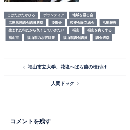
こばたけたかひろ
ボランティア
地域を語る会
広島県県議会議員選挙
後援会
後援会設立総会
活動報告
生まれた街だから良くしていきたい
福山
福山を良くする
福山市
福山市の水害対策
福山市議会議員
議会選挙
投
福山市立大学、花壇へばら苗の植付け
稿
ナ
人間ドック
ビ
ゲ
ー
シ
ョ
コメントを残す
ン