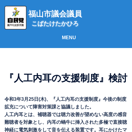
コ
ン
福山市議会議員
テ
こばたけたかひろ
ン
ツ
へ
ス
キ
ッ
プ
『人工内耳の支援制度』検討
令和3年3月25日(木)、『人工内耳の支援制度』今後の制度
拡充について障害対策課と協議しました。
人工内耳とは、補聴器では聴力改善が望めない高度の感音
難聴者を対象とし、内耳の蝸牛に挿入された多極で直接聴
神経に電気刺激をして音を伝える装置です。耳にかけたマ