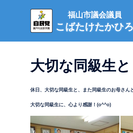
コ
ン
福山市議会議員
テ
こばたけたかひ
ン
ツ
へ
ス
キ
大切な同級生と
ッ
プ
休日、大切な同級生と、また同級生のお母さん
大切な同級生に、心より感謝！(o^^o)