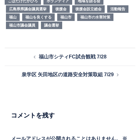
こばたけたかひろ
ボランティア
地域を語る会
広島県県議会議員選挙
後援会
後援会設立総会
活動報告
福山
福山を良くする
福山市
福山市の水害対策
福山市議会議員
議会選挙
投
福山市シティFC試合観戦 7/28
稿
ナ
泉学区 矢田地区の道路安全対策取組 7/29
ビ
ゲ
ー
シ
ョ
コメントを残す
ン
メールアドレスが公開されることはありません。
※