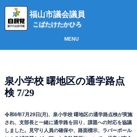
コ
ン
福山市議会議員
テ
こばたけたかひろ
ン
ツ
へ
ス
キ
ッ
プ
泉小学校 曙地区の通学路点
検 7/29
令和6年7月29日(月)、泉小学校 曙地区の通学路点検が実施
され、支部長と一緒に通学路を回り、課題への対応を協議
しました。見守り人員の確保や、路面標示、ラバーポール