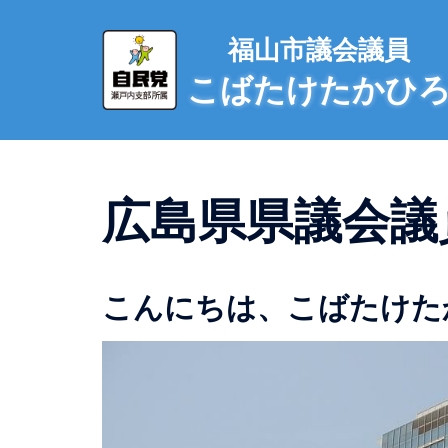
コ
ン
福山市議会議員
テ
こばたけたかひ
ン
ツ
へ
ス
キ
広島県県議会議
ッ
プ
こんにちは、こばたけた