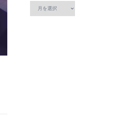
ア
ー
カ
イ
ブ