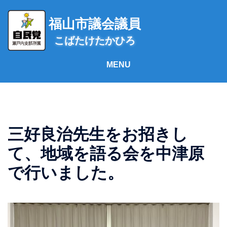
コ
ン
福山市議会議員
テ
こばたけたかひろ
ン
ツ
へ
ス
キ
ッ
プ
三好良治先生をお招きし
て、地域を語る会を中津原
で行いました。